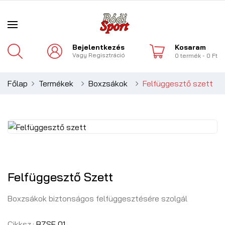
Bejelentkezés
Kosaram
Vagy
Regisztráció
0
termék
- 0 Ft
Főlap
Termékek
Boxzsákok
Felfüggesztő szett
Felfüggesztő Szett
Boxzsákok biztonságos felfüggesztésére szolgál
Cikksz.:
BZSF 01