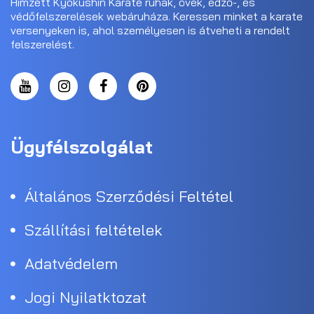
Hímzett Kyokushin Karate ruhák, övek, edző-, és
védőfelszerelések webáruháza. Keressen minket a karate
versenyeken is, ahol személyesen is átveheti a rendelt
felszerelést.
Ügyfélszolgálat
Általános Szerződési Feltétel
Szállítási feltételek
Adatvédelem
Jogi Nyilatktozat