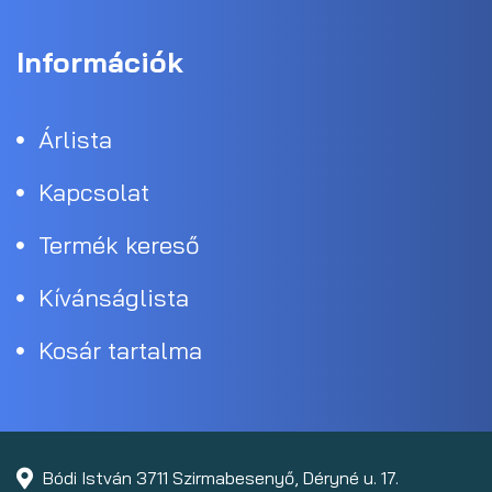
Információk
Árlista
Kapcsolat
Termék kereső
Kívánságlista
Kosár tartalma
Bódi István 3711 Szirmabesenyő, Déryné u. 17.