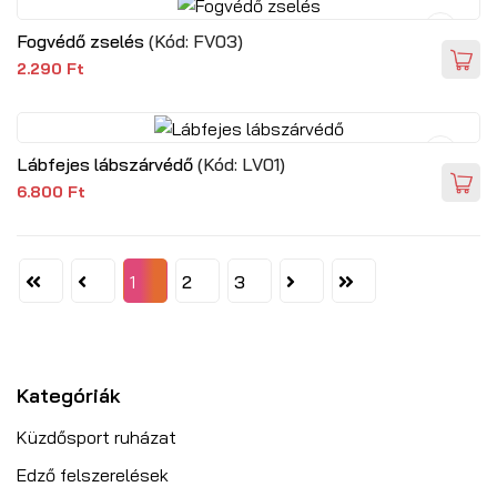
Fogvédő zselés
(Kód:
FV03
)
2.290 Ft
Lábfejes lábszárvédő
(Kód:
LV01
)
6.800 Ft
1
2
3
Kategóriák
Küzdősport ruházat
Edző felszerelések