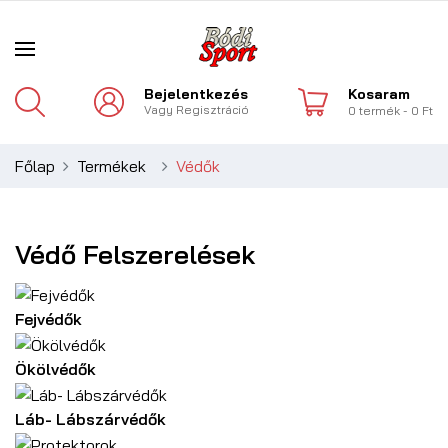
Bejelentkezés
Kosaram
Vagy
Regisztráció
0
termék
- 0 Ft
Főlap
Termékek
Védők
Védő Felszerelések
Fejvédők
Ökölvédők
Láb- Lábszárvédők