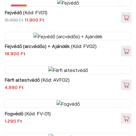
SALE
Fejvédő
(Kód:
FV01
)
15.900 Ft
11.900 Ft
Fejvédő (arcvédős) + Ajándék
(Kód:
FV02
)
18.900 Ft
Férfi altestvédő
(Kód:
AVF02
)
4.990 Ft
Fogvédő
(Kód:
FV-01
)
1.290 Ft