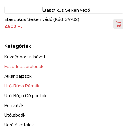
Elasztikus Seiken védő
(Kód:
SV-02
)
2.800 Ft
Kategóriák
Küzdősport ruházat
Edző felszerelések
Alkar pajzsok
Ütő-Rúgó Párnák
Ütő-Rúgó Célpontok
Pontütők
Ütőlabdák
Ugráló kötelek