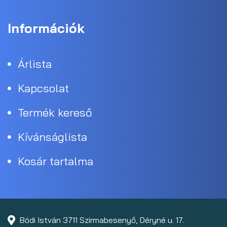
Információk
Árlista
Kapcsolat
Termék kereső
Kívánságlista
Kosár tartalma
Bódi István 3711 Szirmabesenyő, Déryné u. 17.