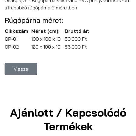
Óriáspajzs - Rúgópárna Kék színű PVC ponyvából készült
strapabíró rúgópárna 3 méretben
Rúgópárna méret:
Cikkszám
Méret (cm):
Bruttó ár:
OP-01
100 x 100 x 10
50.000 Ft
OP-02
120 x 100 x 10
56.000 Ft
Ajánlott / Kapcsolódó
Termékek