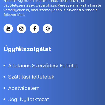
Hímzett Kyokushin Karate ruhák, övek, edző-, és
védőfelszerelések webáruháza. Keressen minket a karate
versenyeken is, ahol személyesen is átveheti a rendelt
felszerelést.
Ügyfélszolgálat
Általános Szerződési Feltétel
Szállítási feltételek
Adatvédelem
Jogi Nyilatktozat