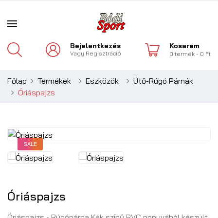
Bejelentkezés
Kosaram
Vagy
Regisztráció
0
termék
- 0 Ft
Főlap
Termékek
Eszközök
Ütő-Rúgó Párnák
Óriáspajzs
SALE
Óriáspajzs
Óriáspajzs - Rúgópárna Kék színű PVC ponyvából készült